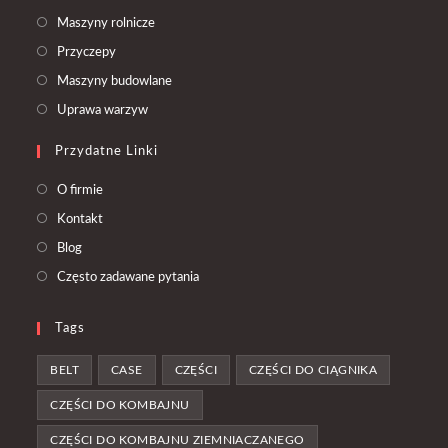
Opens
Maszyny rolnicze
in
Opens
Przyczepy
a
in
Opens
Maszyny budowlane
new
a
in
Opens
Uprawa warzyw
tab
new
a
in
tab
Przydatne Linki
new
a
tab
new
O firmie
tab
Kontakt
Blog
Często zadawane pytania
Tags
BELT
CASE
CZĘŚCI
CZĘŚCI DO CIĄGNIKA
CZĘŚCI DO KOMBAJNU
CZĘŚCI DO KOMBAJNU ZIEMNIACZANEGO