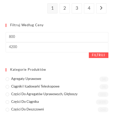
1
2
3
4
Filtruj Według Ceny
Cena
min
Cena
max
FILTRUJ
Kategorie Produktów
Agregaty Uprawowe
(4)
Ciągniki I Ładowarki Teleskopowe
(4)
Części Do Agregatów Uprawowych, Głęboszy
(11)
Części Do Ciągnika
(219)
Części Do Deszczowni
(26)