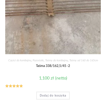
Części do kombajnu
,
Pozostałe
,
Taśmy do kombajnu
,
Taśmy od 160 do 165cm
Taśma 338/162,5/45 -2
1,100
zł
(netto)
Oceniono
Dodaj do koszyka
5.00
na 5