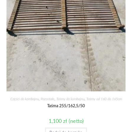
Części do kombajnu
,
Pozostałe
,
Taśmy do kombajnu
,
Taśmy od 160 do 165cm
Taśma 255/162,5/50
1,100
zł
(netto)