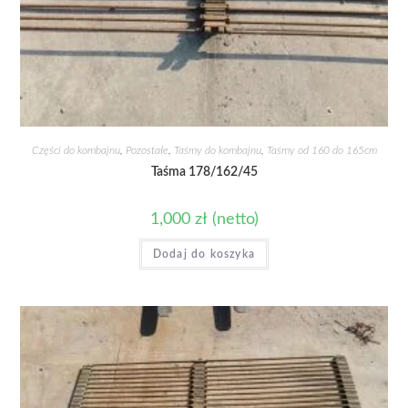
Części do kombajnu
,
Pozostałe
,
Taśmy do kombajnu
,
Taśmy od 160 do 165cm
Taśma 178/162/45
1,000
zł
(netto)
Dodaj do koszyka