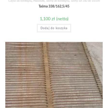
Części do kombajnu
,
Pozostałe
,
Taśmy do kombajnu
,
Taśmy od 160 do 165cm
Taśma 338/162,5/45
1,100
zł
(netto)
Dodaj do koszyka