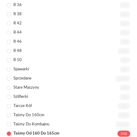
R 36
(7)
R 38
(3)
R 42
(1)
R 44
(7)
R 46
(7)
R 48
(24)
R 50
(1)
Spawarki
(1)
Sprzedane
(725)
Stare Maszyny
(2)
Szlifierki
(6)
Tarcze Kół
(20)
Taśmy Do 160cm
(55)
Taśmy Do Kombajnu
(106)
Taśmy Od 160 Do 165cm
(44)