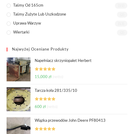
Taśmy Od 165cm
(11)
Taśmy Zużyte Lub Uszkodzone
(2)
Uprawa Warzyw
(13)
Wiertarki
(2)
Najwyżej Oceniane Produkty
Napełniacz skrzyniopalet Herbert
Oceniono
15,000
zł
(netto)
5.00
na 5
Tarcza koła 281/335/10
Oceniono
600
zł
(netto)
5.00
na 5
Wiązka przewodów John Deere PF80413