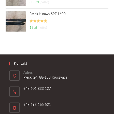
Oceniono
300
zł
(netto)
5.00
na 5
Pasek klinowy SPZ 1600
Oceniono
15
zł
(netto)
5.00
na 5
Kontakt
Adres:
Piecki 24, 88-153 Kruszwica
+48 601 833 127
+48 693 165 521