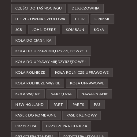
CZĘŚCI DO TAŚMOCIĄGU
DESZCZOWNIA
DESZCZOWNIA SZPULOWA
FILTR
GRIMME
JCB
JOHN DEERE
KOMBAJN
KOŁA
KOŁA DO CIĄGNIKA
KOŁA DO UPRAW MIĘDZYRZĘDOWYCH
KOŁA DO UPRAWY MIĘDZYRZĘDOWEJ
KOŁA ROLNICZE
KOŁA ROLNICZE UPRAWOWE
KOŁA ROLNICZE WĄSKIE
KOŁA UPRAWOWE
KOŁA WĄSKIE
NARZĘDZIA
NAWADNIANIE
NEW HOLLAND
PART
PARTS
PAS
PASEK DO KOMBAJNU
PASEK KLINOWY
PRZYCZEPA
PRZYCZEPA ROLNICZA
PRZYCZEPA TANDEM
PRZYCZEPA UŻYWANA