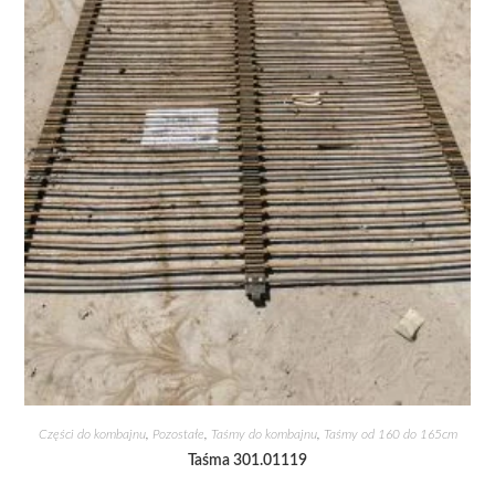
Części do kombajnu
,
Pozostałe
,
Taśmy do kombajnu
,
Taśmy od 160 do 165cm
Taśma 301.01119