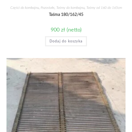
Części do kombajnu
,
Pozostałe
,
Taśmy do kombajnu
,
Taśmy od 160 do 165cm
Taśma 180/162/45
900
zł
(netto)
Dodaj do koszyka