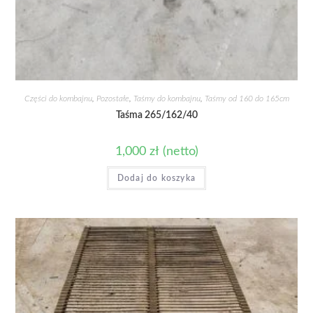
Części do kombajnu
,
Pozostałe
,
Taśmy do kombajnu
,
Taśmy od 160 do 165cm
Taśma 265/162/40
1,000
zł
(netto)
Dodaj do koszyka