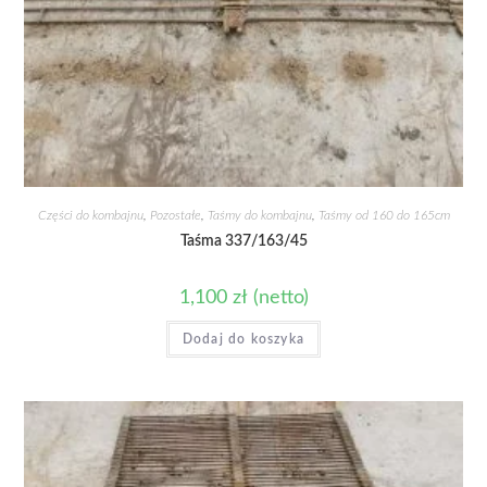
Części do kombajnu
,
Pozostałe
,
Taśmy do kombajnu
,
Taśmy od 160 do 165cm
Taśma 337/163/45
1,100
zł
(netto)
Dodaj do koszyka