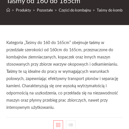
Taśmy od 160 do 165cm
>
Produkty
>
Pozostałe
>
Części do kombajnu
>
Taśmy do kombajn
Kategoria „Taśmy do 160 do 165cm” obejmuje
taśmy
w
przedziale szerokości od 160cm do 165cm, przeznaczone do
kombajnów ziemniaczanych, kopaczek oraz innych maszyn
stosowanych przy zbiorze warzyw okopowych i odkamienianiu.
Taśmy
te są idealne do pracy w wymagających warunkach
polowych, zapewniając efektywny transport plonów i separację
kamieni. Charakteryzują się one wysoką wytrzymałością i
odpornością na uszkodzenia, co przekłada się na niezawodność
maszyn oraz płynny przebieg prac zbiorczych, nawet przy
intensywnym użytkowaniu.