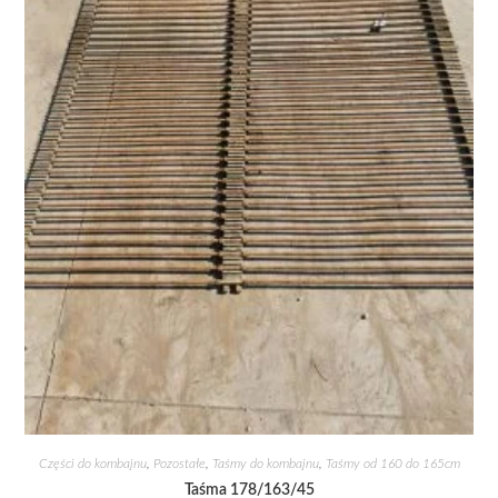
Części do kombajnu
,
Pozostałe
,
Taśmy do kombajnu
,
Taśmy od 160 do 165cm
Taśma 178/163/45