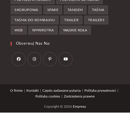
SKORUPOWA
SPARE
TANDEM
TAŚMA
TAŚMA DO KOMBAJNU
TRAILER
TRAILERS
WEB
WYWROTKA
WĄSKIE KOŁA
Obserwuj Nas Na:
Opens
Opens
Opens
Opens
in
in
in
in
a
a
a
a
O firmie
Kontakt
Często zadawane pytania
Polityka prywatności
new
new
new
new
Polityka cookies
Zastrzeżenia prawne
tab
tab
tab
tab
Copyright © 2026
Empresa