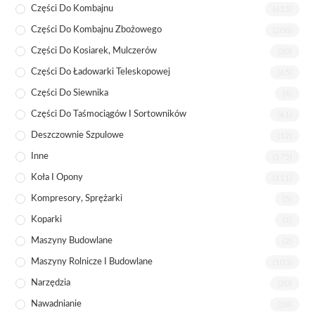
Części Do Kombajnu
(415)
Części Do Kombajnu Zbożowego
(208)
Części Do Kosiarek, Mulczerów
(30)
Części Do Ładowarki Teleskopowej
(65)
Części Do Siewnika
(4)
Części Do Taśmociągów I Sortowników
(61)
Deszczownie Szpulowe
(12)
Inne
(175)
Koła I Opony
(111)
Kompresory, Sprężarki
(5)
Koparki
(1)
Maszyny Budowlane
(2)
Maszyny Rolnicze I Budowlane
(103)
Narzędzia
(20)
Nawadnianie
(38)