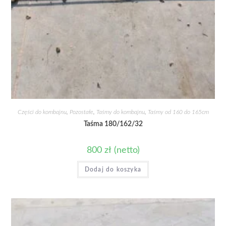
Części do kombajnu
,
Pozostałe
,
Taśmy do kombajnu
,
Taśmy od 160 do 165cm
Taśma 180/162/32
800
zł
(netto)
Dodaj do koszyka