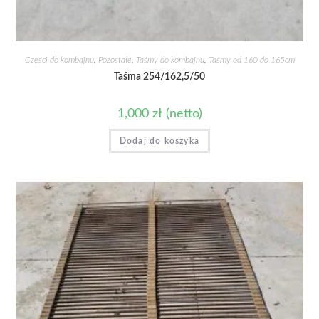
Części do kombajnu
,
Pozostałe
,
Taśmy do kombajnu
,
Taśmy od 160 do 165cm
Taśma 254/162,5/50
1,000
zł
(netto)
Dodaj do koszyka