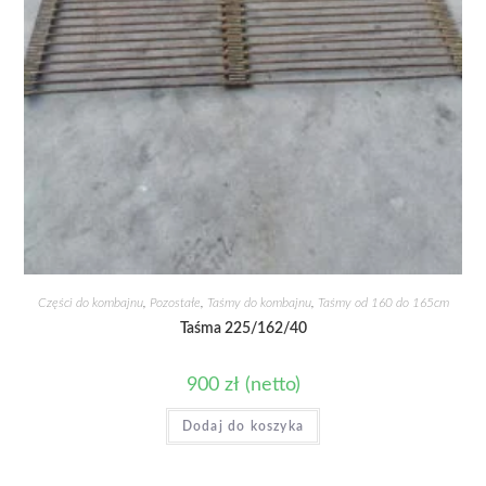
Części do kombajnu
,
Pozostałe
,
Taśmy do kombajnu
,
Taśmy od 160 do 165cm
Taśma 225/162/40
900
zł
(netto)
Dodaj do koszyka