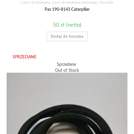
Części do kombajnu
,
Części do kombajnu zbożowego
,
Pozostałe
Pas 190-8143 Caterpillar
50
zł
(netto)
Dodaj do koszyka
SPRZEDANE
Sprzedane
Out of Stock