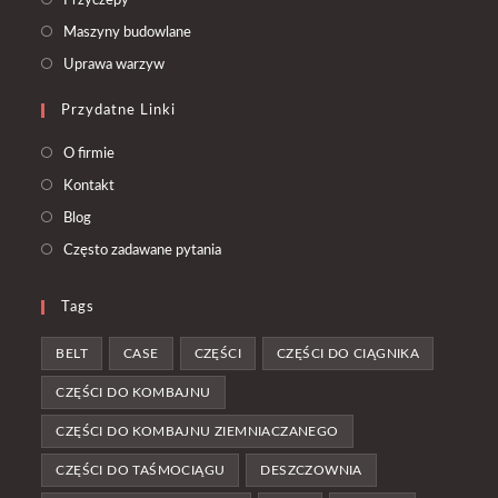
Przyczepy
a
in
Opens
Maszyny budowlane
new
a
in
Opens
Uprawa warzyw
tab
new
a
in
tab
Przydatne Linki
new
a
tab
new
O firmie
tab
Kontakt
Blog
Często zadawane pytania
Tags
BELT
CASE
CZĘŚCI
CZĘŚCI DO CIĄGNIKA
CZĘŚCI DO KOMBAJNU
CZĘŚCI DO KOMBAJNU ZIEMNIACZANEGO
CZĘŚCI DO TAŚMOCIĄGU
DESZCZOWNIA