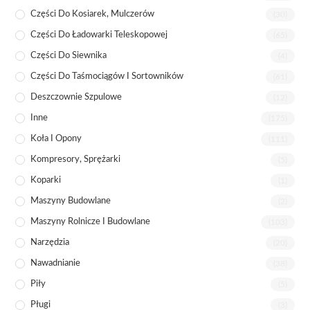
Części Do Kosiarek, Mulczerów
(30)
Części Do Ładowarki Teleskopowej
(65)
Części Do Siewnika
(4)
Części Do Taśmociągów I Sortowników
(61)
Deszczownie Szpulowe
(12)
Inne
(175)
Koła I Opony
(111)
Kompresory, Sprężarki
(5)
Koparki
(1)
Maszyny Budowlane
(2)
Maszyny Rolnicze I Budowlane
(103)
Narzędzia
(20)
Nawadnianie
(38)
Piły
(5)
Pługi
(3)