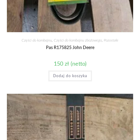
Części do kombajnu
,
Części do kombajnu zbożowego
,
Pozostałe
Pas R175825 John Deere
150
zł
(netto)
Dodaj do koszyka