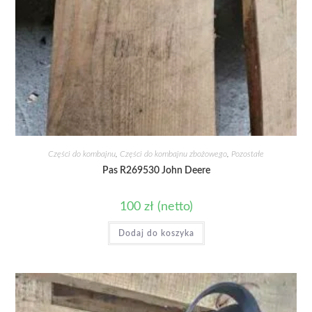
Części do kombajnu
,
Części do kombajnu zbożowego
,
Pozostałe
Pas R269530 John Deere
100
zł
(netto)
Dodaj do koszyka