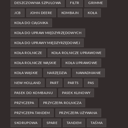
DESZCZOWNIA SZPULOWA
FILTR
GRIMME
JCB
JOHN DEERE
KOMBAJN
KOŁA
KOŁA DO CIĄGNIKA
KOŁA DO UPRAW MIĘDZYRZĘDOWYCH
KOŁA DO UPRAWY MIĘDZYRZĘDOWEJ
KOŁA ROLNICZE
KOŁA ROLNICZE UPRAWOWE
KOŁA ROLNICZE WĄSKIE
KOŁA UPRAWOWE
KOŁA WĄSKIE
NARZĘDZIA
NAWADNIANIE
NEW HOLLAND
PART
PARTS
PAS
PASEK DO KOMBAJNU
PASEK KLINOWY
PRZYCZEPA
PRZYCZEPA ROLNICZA
PRZYCZEPA TANDEM
PRZYCZEPA UŻYWANA
SKORUPOWA
SPARE
TANDEM
TAŚMA