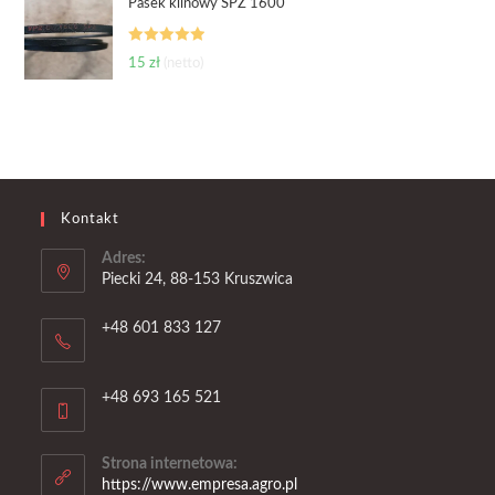
Pasek klinowy SPZ 1600
Oceniono
15
zł
(netto)
5.00
na 5
Kontakt
Adres:
Piecki 24, 88-153 Kruszwica
+48 601 833 127
+48 693 165 521
Strona internetowa:
https://www.empresa.agro.pl