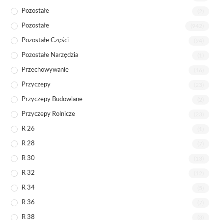
Pozostałe
(2)
Pozostałe
(942)
Pozostałe Części
(94)
Pozostałe Narzędzia
(1)
Przechowywanie
(16)
Przyczepy
(23)
Przyczepy Budowlane
(2)
Przyczepy Rolnicze
(23)
R 26
(1)
R 28
(7)
R 30
(13)
R 32
(12)
R 34
(5)
R 36
(7)
R 38
(3)