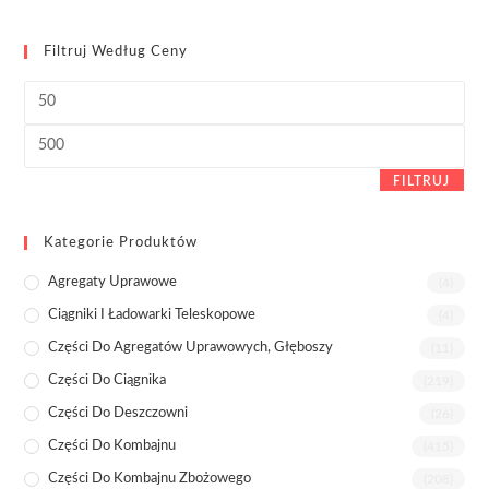
Filtruj Według Ceny
Cena
min
Cena
max
FILTRUJ
Kategorie Produktów
Agregaty Uprawowe
(4)
Ciągniki I Ładowarki Teleskopowe
(4)
Części Do Agregatów Uprawowych, Głęboszy
(11)
Części Do Ciągnika
(219)
Części Do Deszczowni
(26)
Części Do Kombajnu
(415)
Części Do Kombajnu Zbożowego
(208)