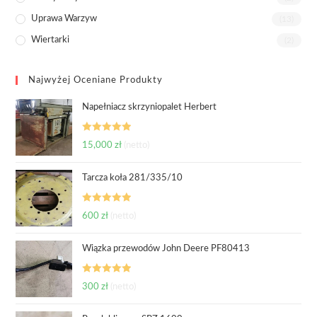
Uprawa Warzyw
(13)
Wiertarki
(2)
Najwyżej Oceniane Produkty
Napełniacz skrzyniopalet Herbert
Oceniono
15,000
zł
(netto)
5.00
na 5
Tarcza koła 281/335/10
Oceniono
600
zł
(netto)
5.00
na 5
Wiązka przewodów John Deere PF80413
Oceniono
300
zł
(netto)
5.00
na 5