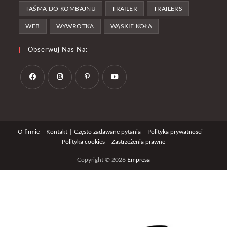
TAŚMA DO KOMBAJNU
TRAILER
TRAILERS
WEB
WYWROTKA
WĄSKIE KOŁA
Obserwuj Nas Na:
Opens
Opens
Opens
Opens
in
in
in
in
a
a
a
a
O firmie
Kontakt
Często zadawane pytania
Polityka prywatności
new
new
new
new
Polityka cookies
Zastrzeżenia prawne
tab
tab
tab
tab
Copyright © 2026
Empresa