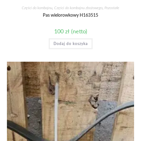
Części do kombajnu
,
Części do kombajnu zbożowego
,
Pozostałe
Pas wielorowkowy H163515
100
zł
(netto)
Dodaj do koszyka