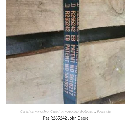
Części do kombajnu
,
Części do kombajnu zbożowego
,
Pozostałe
Pas R265242 John Deere