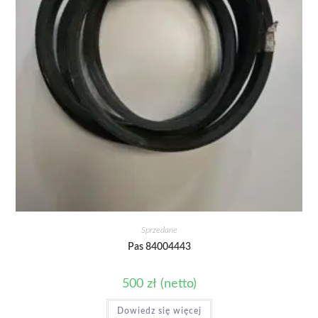
Sprzedane
Pas 84004443
500
zł
(netto)
Dowiedz się więcej