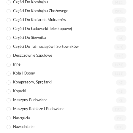
Części Do Kombajnu
(415)
Części Do Kombajnu Zbożowego
(208)
Części Do Kosiarek, Mulczerów
(30)
Części Do Ładowarki Teleskopowej
(65)
Części Do Siewnika
(4)
Części Do Taśmociągów I Sortowników
(61)
Deszczownie Szpulowe
(12)
Inne
(175)
Koła I Opony
(111)
Kompresory, Sprężarki
(5)
Koparki
(1)
Maszyny Budowlane
(2)
Maszyny Rolnicze I Budowlane
(103)
Narzędzia
(20)
Nawadnianie
(38)