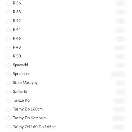
R 36
(7)
R 38
(3)
R 42
(1)
R 44
(7)
R 46
(7)
R 48
(24)
R 50
(1)
Spawarki
(1)
Sprzedane
(725)
Stare Maszyny
(2)
Szlifierki
(6)
Tarcze Kół
(20)
Taśmy Do 160cm
(55)
Taśmy Do Kombajnu
(106)
Taśmy Od 160 Do 165cm
(44)