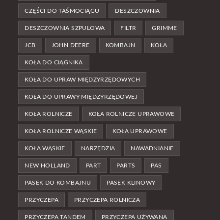
CZĘŚCI DO TAŚMOCIĄGU
DESZCZOWNIA
DESZCZOWNIA SZPULOWA
FILTR
GRIMME
JCB
JOHN DEERE
KOMBAJN
KOŁA
KOŁA DO CIĄGNIKA
KOŁA DO UPRAW MIĘDZYRZĘDOWYCH
KOŁA DO UPRAWY MIĘDZYRZĘDOWEJ
KOŁA ROLNICZE
KOŁA ROLNICZE UPRAWOWE
KOŁA ROLNICZE WĄSKIE
KOŁA UPRAWOWE
KOŁA WĄSKIE
NARZĘDZIA
NAWADNIANIE
NEW HOLLAND
PART
PARTS
PAS
PASEK DO KOMBAJNU
PASEK KLINOWY
PRZYCZEPA
PRZYCZEPA ROLNICZA
PRZYCZEPA TANDEM
PRZYCZEPA UŻYWANA