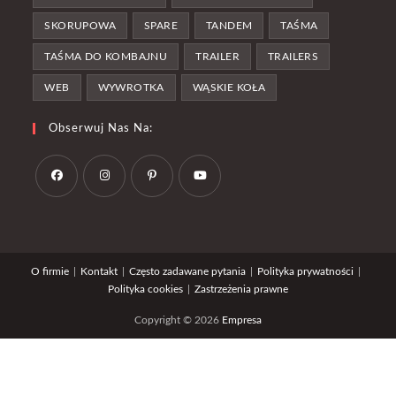
SKORUPOWA
SPARE
TANDEM
TAŚMA
TAŚMA DO KOMBAJNU
TRAILER
TRAILERS
WEB
WYWROTKA
WĄSKIE KOŁA
Obserwuj Nas Na:
Opens
Opens
Opens
Opens
in
in
in
in
a
a
a
a
O firmie
Kontakt
Często zadawane pytania
Polityka prywatności
new
new
new
new
Polityka cookies
Zastrzeżenia prawne
tab
tab
tab
tab
Copyright © 2026
Empresa