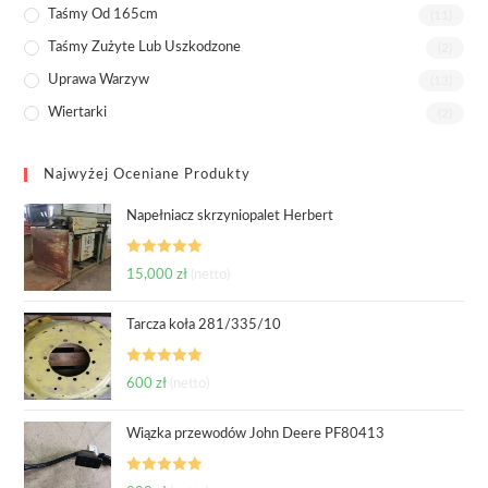
Taśmy Od 165cm
(11)
Taśmy Zużyte Lub Uszkodzone
(2)
Uprawa Warzyw
(13)
Wiertarki
(2)
Najwyżej Oceniane Produkty
Napełniacz skrzyniopalet Herbert
Oceniono
15,000
zł
(netto)
5.00
na 5
Tarcza koła 281/335/10
Oceniono
600
zł
(netto)
5.00
na 5
Wiązka przewodów John Deere PF80413
Oceniono