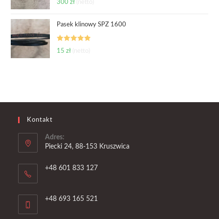
300
zł
(netto)
5.00
na 5
Pasek klinowy SPZ 1600
Oceniono
15
zł
(netto)
5.00
na 5
Kontakt
Adres:
Piecki 24, 88-153 Kruszwica
+48 601 833 127
+48 693 165 521