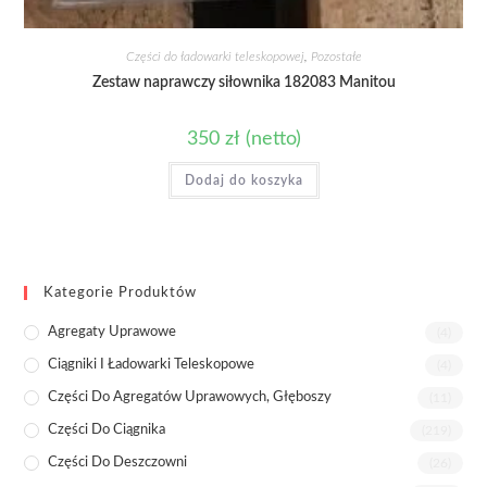
Części do ładowarki teleskopowej
,
Pozostałe
Zestaw naprawczy siłownika 182083 Manitou
350
zł
(netto)
Dodaj do koszyka
Kategorie Produktów
Agregaty Uprawowe
(4)
Ciągniki I Ładowarki Teleskopowe
(4)
Części Do Agregatów Uprawowych, Głęboszy
(11)
Części Do Ciągnika
(219)
Części Do Deszczowni
(26)