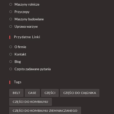
Opens
Maszyny rolnicze
in
Opens
Przyczepy
a
in
Opens
Maszyny budowlane
new
a
in
Opens
Uprawa warzyw
tab
new
a
in
tab
Przydatne Linki
new
a
tab
new
O firmie
tab
Kontakt
Blog
Często zadawane pytania
Tags
BELT
CASE
CZĘŚCI
CZĘŚCI DO CIĄGNIKA
CZĘŚCI DO KOMBAJNU
CZĘŚCI DO KOMBAJNU ZIEMNIACZANEGO