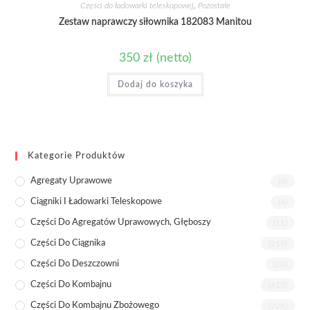
Części do ładowarki teleskopowej
,
Pozostałe
Zestaw naprawczy siłownika 182083 Manitou
350
zł
(netto)
Dodaj do koszyka
Kategorie Produktów
Agregaty Uprawowe
(4)
Ciągniki I Ładowarki Teleskopowe
(4)
Części Do Agregatów Uprawowych, Głęboszy
(11)
Części Do Ciągnika
(219)
Części Do Deszczowni
(26)
Części Do Kombajnu
(415)
Części Do Kombajnu Zbożowego
(208)