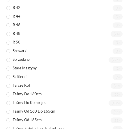
R 42
(1)
R 44
(7)
R 46
(7)
R 48
(24)
R 50
(1)
Spawarki
(1)
Sprzedane
(725)
Stare Maszyny
(2)
Szlifierki
(6)
Tarcze Kół
(20)
Taśmy Do 160cm
(55)
Taśmy Do Kombajnu
(106)
Taśmy Od 160 Do 165cm
(44)
Taśmy Od 165cm
(11)
Taśmy Zużyte Lub Uszkodzone
(2)