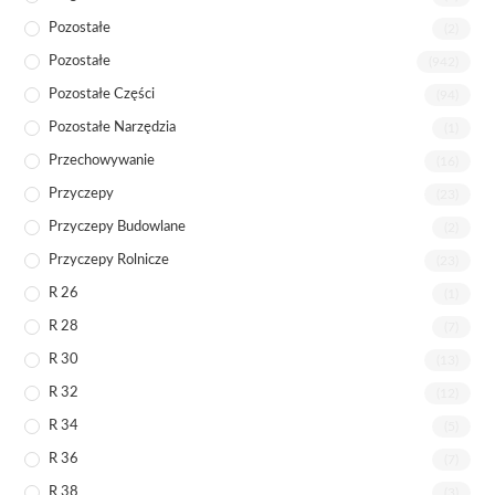
Pozostałe
(2)
Pozostałe
(942)
Pozostałe Części
(94)
Pozostałe Narzędzia
(1)
Przechowywanie
(16)
Przyczepy
(23)
Przyczepy Budowlane
(2)
Przyczepy Rolnicze
(23)
R 26
(1)
R 28
(7)
R 30
(13)
R 32
(12)
R 34
(5)
R 36
(7)
R 38
(3)