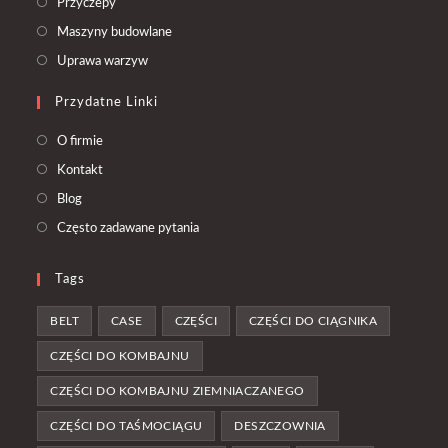
Opens
Przyczepy
a
in
Opens
Maszyny budowlane
new
a
in
Opens
Uprawa warzyw
tab
new
a
in
tab
Przydatne Linki
new
a
tab
new
O firmie
tab
Kontakt
Blog
Często zadawane pytania
Tags
BELT
CASE
CZĘŚCI
CZĘŚCI DO CIĄGNIKA
CZĘŚCI DO KOMBAJNU
CZĘŚCI DO KOMBAJNU ZIEMNIACZANEGO
CZĘŚCI DO TAŚMOCIĄGU
DESZCZOWNIA