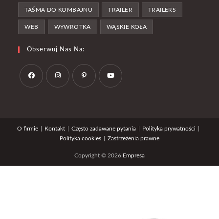
TAŚMA DO KOMBAJNU
TRAILER
TRAILERS
WEB
WYWROTKA
WĄSKIE KOŁA
Obserwuj Nas Na:
Opens
Opens
Opens
Opens
in
in
in
in
a
a
a
a
O firmie
Kontakt
Często zadawane pytania
Polityka prywatności
new
new
new
new
Polityka cookies
Zastrzeżenia prawne
tab
tab
tab
tab
Copyright © 2026
Empresa