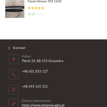
Pasek klinowy SPZ 1600
Oceniono
15
zł
(netto)
5.00
na 5
Kontakt
Adres:
Piecki 24, 88-153 Kruszwica
+48 601 833 127
+48 693 165 521
Strona internetowa:
https://www.empresa.agro.pl