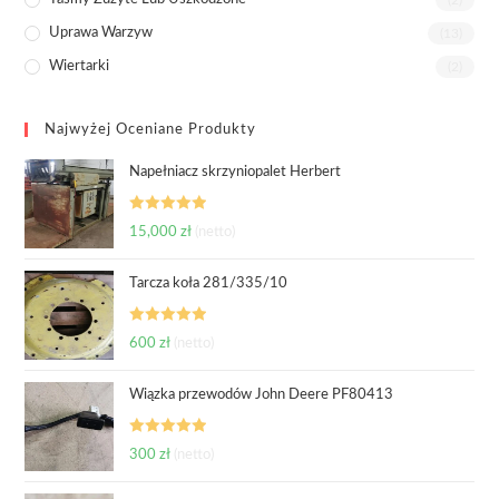
Uprawa Warzyw
(13)
Wiertarki
(2)
Najwyżej Oceniane Produkty
Napełniacz skrzyniopalet Herbert
Oceniono
15,000
zł
(netto)
5.00
na 5
Tarcza koła 281/335/10
Oceniono
600
zł
(netto)
5.00
na 5
Wiązka przewodów John Deere PF80413
Oceniono
300
zł
(netto)
5.00
na 5