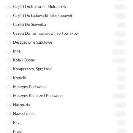
Części Do Kosiarek, Mulczerów
(30)
Części Do Ładowarki Teleskopowej
(65)
Części Do Siewnika
(4)
Części Do Taśmociągów I Sortowników
(61)
Deszczownie Szpulowe
(12)
Inne
(175)
Koła I Opony
(111)
Kompresory, Sprężarki
(5)
Koparki
(1)
Maszyny Budowlane
(2)
Maszyny Rolnicze I Budowlane
(103)
Narzędzia
(20)
Nawadnianie
(38)
Piły
(5)
Pługi
(3)