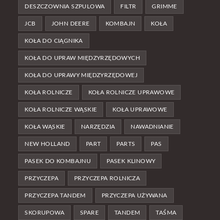
DESZCZOWNIA SZPULOWA
FILTR
GRIMME
JCB
JOHN DEERE
KOMBAJN
KOŁA
KOŁA DO CIĄGNIKA
KOŁA DO UPRAW MIĘDZYRZĘDOWYCH
KOŁA DO UPRAWY MIĘDZYRZĘDOWEJ
KOŁA ROLNICZE
KOŁA ROLNICZE UPRAWOWE
KOŁA ROLNICZE WĄSKIE
KOŁA UPRAWOWE
KOŁA WĄSKIE
NARZĘDZIA
NAWADNIANIE
NEW HOLLAND
PART
PARTS
PAS
PASEK DO KOMBAJNU
PASEK KLINOWY
PRZYCZEPA
PRZYCZEPA ROLNICZA
PRZYCZEPA TANDEM
PRZYCZEPA UŻYWANA
SKORUPOWA
SPARE
TANDEM
TAŚMA