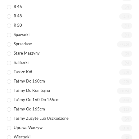
R 46
(7)
R 48
(24)
R 50
(1)
Spawarki
(1)
Sprzedane
(725)
Stare Maszyny
(2)
Szlifierki
(6)
Tarcze Kół
(20)
Taśmy Do 160cm
(55)
Taśmy Do Kombajnu
(106)
Taśmy Od 160 Do 165cm
(44)
Taśmy Od 165cm
(11)
Taśmy Zużyte Lub Uszkodzone
(2)
Uprawa Warzyw
(13)
Wiertarki
(2)