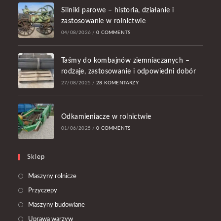
Silniki parowe – historia, działanie i
zastosowanie w rolnictwie
04/08/2026
/
0 COMMENTS
Taśmy do kombajnów ziemniaczanych –
rodzaje, zastosowanie i odpowiedni dobór
27/08/2025
/
28 KOMENTARZY
Odkamieniacze w rolnictwie
01/06/2025
/
0 COMMENTS
Sklep
Opens
Maszyny rolnicze
in
Opens
Przyczepy
a
in
Opens
Maszyny budowlane
new
a
in
Opens
Uprawa warzyw