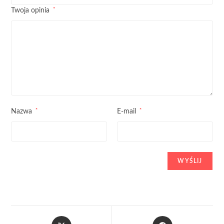
*
Twoja opinia
*
*
Nazwa
E-mail
Opens
Opens