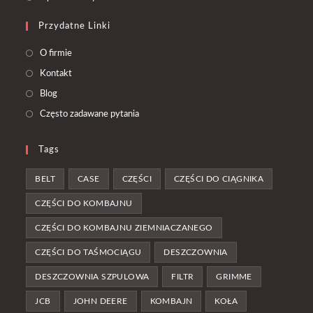
tab
new
a
in
tab
Przydatne Linki
new
a
tab
new
O firmie
tab
Kontakt
Blog
Często zadawane pytania
Tags
BELT
CASE
CZĘŚCI
CZĘŚCI DO CIĄGNIKA
CZĘŚCI DO KOMBAJNU
CZĘŚCI DO KOMBAJNU ZIEMNIACZANEGO
CZĘŚCI DO TAŚMOCIĄGU
DESZCZOWNIA
DESZCZOWNIA SZPULOWA
FILTR
GRIMME
JCB
JOHN DEERE
KOMBAJN
KOŁA