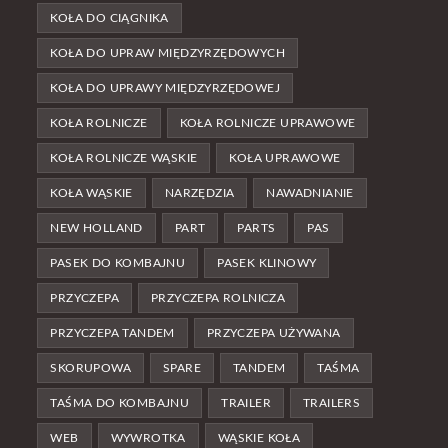
KOŁA DO CIĄGNIKA
KOŁA DO UPRAW MIĘDZYRZĘDOWYCH
KOŁA DO UPRAWY MIĘDZYRZĘDOWEJ
KOŁA ROLNICZE
KOŁA ROLNICZE UPRAWOWE
KOŁA ROLNICZE WĄSKIE
KOŁA UPRAWOWE
KOŁA WĄSKIE
NARZĘDZIA
NAWADNIANIE
NEW HOLLAND
PART
PARTS
PAS
PASEK DO KOMBAJNU
PASEK KLINOWY
PRZYCZEPA
PRZYCZEPA ROLNICZA
PRZYCZEPA TANDEM
PRZYCZEPA UŻYWANA
SKORUPOWA
SPARE
TANDEM
TAŚMA
TAŚMA DO KOMBAJNU
TRAILER
TRAILERS
WEB
WYWROTKA
WĄSKIE KOŁA