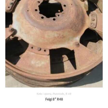
Koła i opony
,
Pozostałe
,
R 48
Felgi 8″ R48