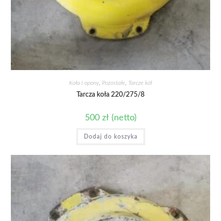
Koła i opony
,
Pozostałe
,
Tarcze kół
Tarcza koła 220/275/8
500
zł
(netto)
Dodaj do koszyka