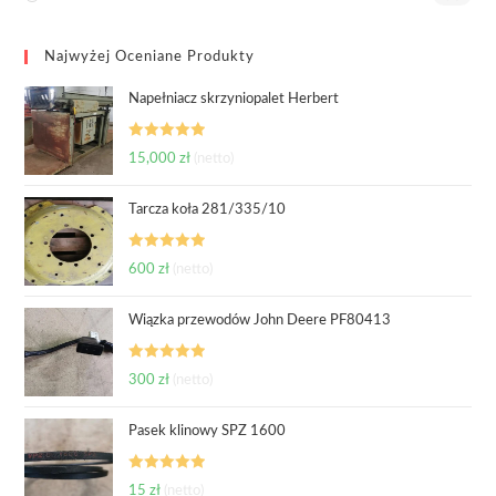
Najwyżej Oceniane Produkty
Napełniacz skrzyniopalet Herbert
Oceniono
15,000
zł
(netto)
5.00
na 5
Tarcza koła 281/335/10
Oceniono
600
zł
(netto)
5.00
na 5
Wiązka przewodów John Deere PF80413
Oceniono
300
zł
(netto)
5.00
na 5
Pasek klinowy SPZ 1600
Oceniono
15
zł
(netto)