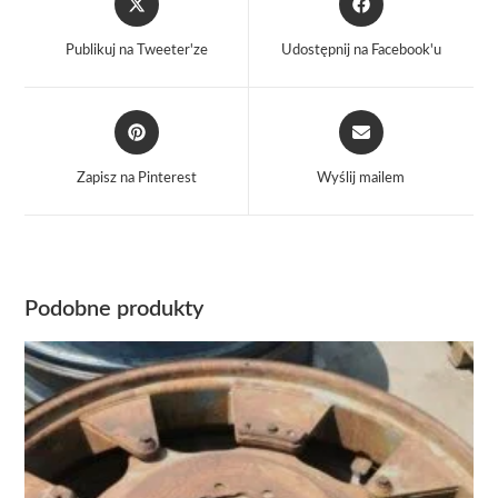
in
in
a
a
Publikuj na Tweeter'ze
Udostępnij na Facebook'u
new
new
window
window
Opens
Opens
in
in
a
a
Zapisz na Pinterest
Wyślij mailem
new
new
window
window
Podobne produkty