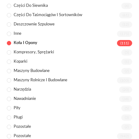
Części Do Siewnika
(4)
Części Do Taśmociągów I Sortowników
(61)
Deszczownie Szpulowe
(12)
Inne
(175)
Koła I Opony
(111)
Kompresory, Sprężarki
(5)
Koparki
(1)
Maszyny Budowlane
(2)
Maszyny Rolnicze I Budowlane
(103)
Narzędzia
(20)
Nawadnianie
(38)
Piły
(5)
Pługi
(3)
Pozostałe
(2)
Pozostałe
(942)