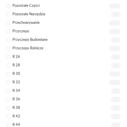
Pozostałe Części
(94)
Pozostałe Narzędzia
(1)
Przechowywanie
(16)
Przyczepy
(23)
Przyczepy Budowlane
(2)
Przyczepy Rolnicze
(23)
R 26
(1)
R 28
(7)
R 30
(13)
R 32
(12)
R 34
(5)
R 36
(7)
R 38
(3)
R 42
(1)
R 44
(7)