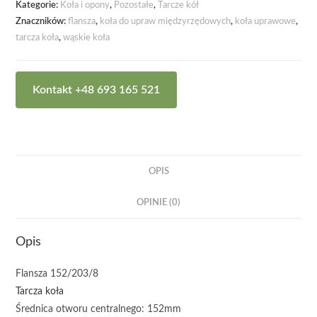
Kategorie:
Koła i opony
,
Pozostałe
,
Tarcze kół
Znaczników:
flansza
,
koła do upraw międzyrzędowych
,
koła uprawowe
,
tarcza koła
,
wąskie koła
Kontakt +48 693 165 521
OPIS
OPINIE (0)
Opis
Flansza 152/203/8
Tarcza koła
Średnica otworu centralnego: 152mm