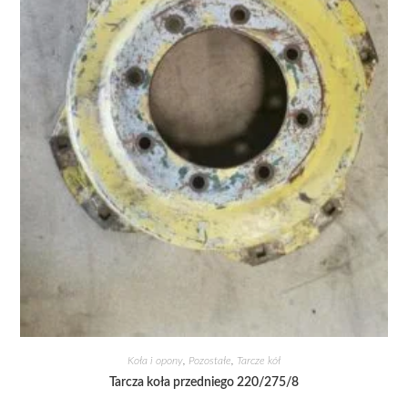
Koła i opony
,
Pozostałe
,
Tarcze kół
Tarcza koła przedniego 220/275/8