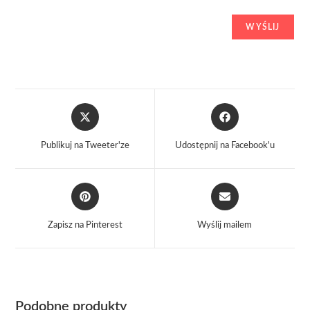
Opens
Opens
in
in
a
a
Publikuj na Tweeter'ze
Udostępnij na Facebook'u
new
new
window
window
Opens
Opens
in
in
a
a
Zapisz na Pinterest
Wyślij mailem
new
new
window
window
Podobne produkty