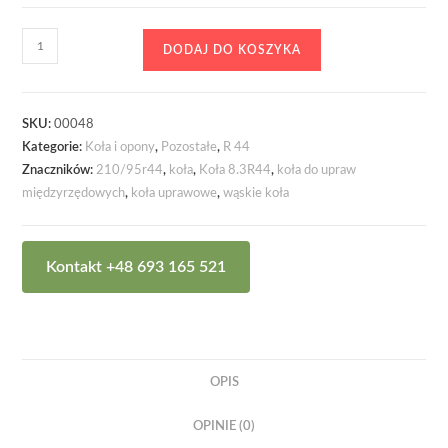
ilość
DODAJ DO KOSZYKA
Koła
8.3R44
SKU:
00048
Kategorie:
Koła i opony
,
Pozostałe
,
R 44
Znaczników:
210/95r44
,
koła
,
Koła 8.3R44
,
koła do upraw
międzyrzędowych
,
koła uprawowe
,
wąskie koła
Kontakt +48 693 165 521
OPIS
OPINIE (0)