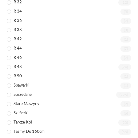
R 32
(12)
R 34
(5)
R 36
(7)
R 38
(3)
R 42
(1)
R 44
(7)
R 46
(7)
R 48
(24)
R 50
(1)
Spawarki
(1)
Sprzedane
(725)
Stare Maszyny
(2)
Szlifierki
(6)
Tarcze Kół
(20)
Taśmy Do 160cm
(55)