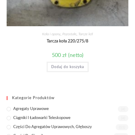
Koła i opony
,
Pozostałe
,
Tarcze kół
Tarcza koła 220/275/8
500
zł
(netto)
Dodaj do koszyka
Kategorie Produktów
Agregaty Uprawowe
(4)
Ciągniki I Ładowarki Teleskopowe
(4)
Części Do Agregatów Uprawowych, Głęboszy
(11)