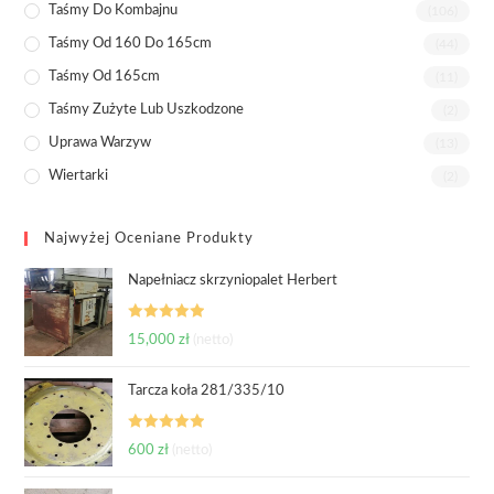
Taśmy Do Kombajnu
(106)
Taśmy Od 160 Do 165cm
(44)
Taśmy Od 165cm
(11)
Taśmy Zużyte Lub Uszkodzone
(2)
Uprawa Warzyw
(13)
Wiertarki
(2)
Najwyżej Oceniane Produkty
Napełniacz skrzyniopalet Herbert
Oceniono
15,000
zł
(netto)
5.00
na 5
Tarcza koła 281/335/10
Oceniono
600
zł
(netto)
5.00
na 5