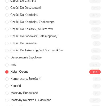
Części Do Ciągnika
(219)
Części Do Deszczowni
(26)
Części Do Kombajnu
(415)
Części Do Kombajnu Zbożowego
(208)
Części Do Kosiarek, Mulczerów
(30)
Części Do Ładowarki Teleskopowej
(65)
Części Do Siewnika
(4)
Części Do Taśmociągów I Sortowników
(61)
Deszczownie Szpulowe
(12)
Inne
(175)
Koła I Opony
(111)
Kompresory, Sprężarki
(5)
Koparki
(1)
Maszyny Budowlane
(2)
Maszyny Rolnicze I Budowlane
(103)