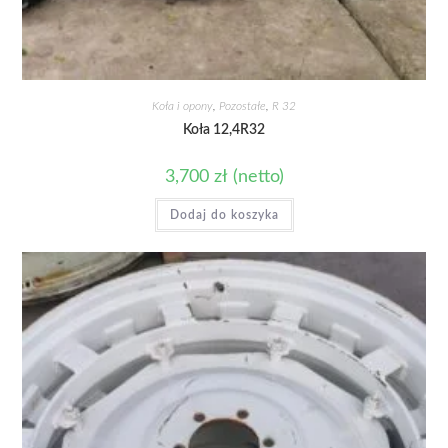
Koła i opony
,
Pozostałe
,
R 32
Koła 12,4R32
3,700
zł
(netto)
Dodaj do koszyka