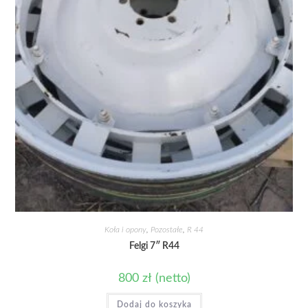
Koła i opony
,
Pozostałe
,
R 44
Felgi 7″ R44
800
zł
(netto)
Dodaj do koszyka