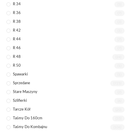
R 34
(5)
R 36
(7)
R 38
(3)
R 42
(1)
R 44
(7)
R 46
(7)
R 48
(24)
R 50
(1)
Spawarki
(1)
Sprzedane
(725)
Stare Maszyny
(2)
Szlifierki
(6)
Tarcze Kół
(20)
Taśmy Do 160cm
(55)
Taśmy Do Kombajnu
(106)