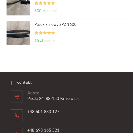
Oceniono
300
zł
(netto)
5.00
na 5
Pasek klinowy SPZ 1600
Oceniono
15
zł
(netto)
5.00
na 5
Kontakt
Adres:
Piecki 24, 88-153 Kruszwica
+48 601 833 127
+48 693 165 521