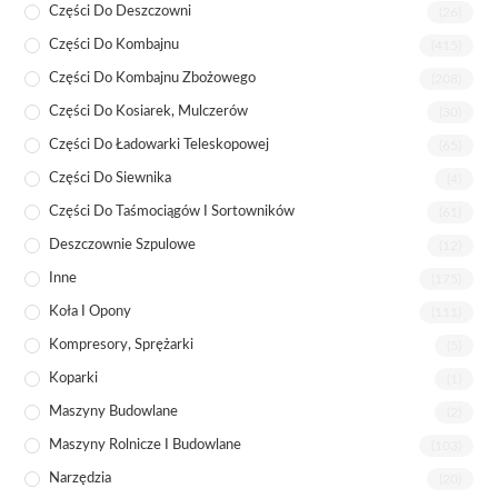
Części Do Deszczowni
(26)
Części Do Kombajnu
(415)
Części Do Kombajnu Zbożowego
(208)
Części Do Kosiarek, Mulczerów
(30)
Części Do Ładowarki Teleskopowej
(65)
Części Do Siewnika
(4)
Części Do Taśmociągów I Sortowników
(61)
Deszczownie Szpulowe
(12)
Inne
(175)
Koła I Opony
(111)
Kompresory, Sprężarki
(5)
Koparki
(1)
Maszyny Budowlane
(2)
Maszyny Rolnicze I Budowlane
(103)
Narzędzia
(20)