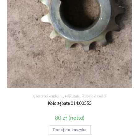
Części do kombajnu
,
Pozostałe
,
Pozostałe części
Koło zębate 014.00555
80
zł
(netto)
Dodaj do koszyka