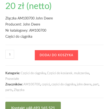
20
zł
(netto)
Złączka AM100700 John Deere
Producent: John Deere
Nr katalogowy: AM100700
Części do ciągnika
ilość
DODAJ DO KOSZYKA
Złączka
AM100700
John
Kategorie:
Części do ciągnika
,
Części do kosiarek, mulczerów
,
Deere
Pozostałe
Znaczników:
AM100700
,
części
,
części do ciągnika
,
john deere
,
part
,
parts
,
Złączka
Kontakt +48 693 165 521