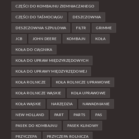
CZĘŚCI DO KOMBAJNU ZIEMNIACZANEGO
CZĘŚCI DO TAŚMOCIĄGU
DESZCZOWNIA
DESZCZOWNIA SZPULOWA
FILTR
GRIMME
JCB
JOHN DEERE
KOMBAJN
KOŁA
KOŁA DO CIĄGNIKA
KOŁA DO UPRAW MIĘDZYRZĘDOWYCH
KOŁA DO UPRAWY MIĘDZYRZĘDOWEJ
KOŁA ROLNICZE
KOŁA ROLNICZE UPRAWOWE
KOŁA ROLNICZE WĄSKIE
KOŁA UPRAWOWE
KOŁA WĄSKIE
NARZĘDZIA
NAWADNIANIE
NEW HOLLAND
PART
PARTS
PAS
PASEK DO KOMBAJNU
PASEK KLINOWY
PRZYCZEPA
PRZYCZEPA ROLNICZA