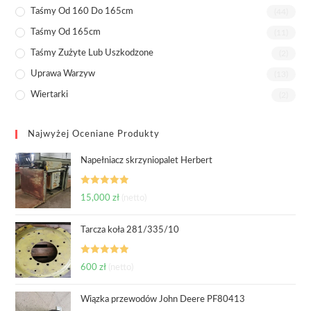
Taśmy Od 160 Do 165cm
(44)
Taśmy Od 165cm
(11)
Taśmy Zużyte Lub Uszkodzone
(2)
Uprawa Warzyw
(13)
Wiertarki
(2)
Najwyżej Oceniane Produkty
Napełniacz skrzyniopalet Herbert
Oceniono
15,000
zł
(netto)
5.00
na 5
Tarcza koła 281/335/10
Oceniono
600
zł
(netto)
5.00
na 5
Wiązka przewodów John Deere PF80413