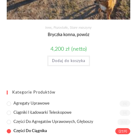
Inne
,
Pozostałe
,
Stare maszyny
Bryczka konna, powóz
4,200
zł
(netto)
Dodaj do koszyka
Kategorie Produktów
Agregaty Uprawowe
(4)
Ciągniki I Ładowarki Teleskopowe
(4)
Części Do Agregatów Uprawowych, Głęboszy
(11)
Części Do Ciągnika
(219)