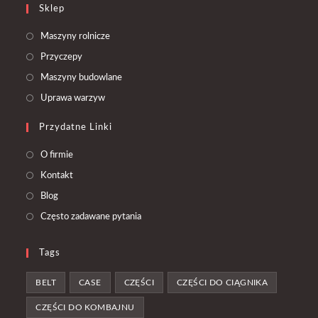
Sklep
Opens
Maszyny rolnicze
in
Opens
Przyczepy
a
in
Opens
Maszyny budowlane
new
a
in
Opens
Uprawa warzyw
tab
new
a
in
tab
Przydatne Linki
new
a
tab
new
O firmie
tab
Kontakt
Blog
Często zadawane pytania
Tags
BELT
CASE
CZĘŚCI
CZĘŚCI DO CIĄGNIKA
CZĘŚCI DO KOMBAJNU