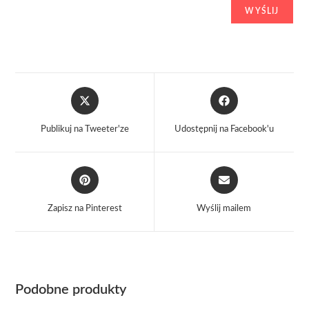
Opens
Opens
in
in
a
a
Publikuj na Tweeter'ze
Udostępnij na Facebook'u
new
new
window
window
Opens
Opens
in
in
a
a
Zapisz na Pinterest
Wyślij mailem
new
new
window
window
Podobne produkty