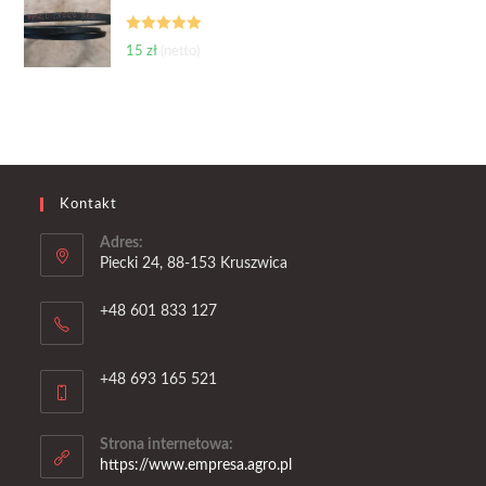
Oceniono
15
zł
(netto)
5.00
na 5
Kontakt
Adres:
Piecki 24, 88-153 Kruszwica
+48 601 833 127
+48 693 165 521
Strona internetowa:
https://www.empresa.agro.pl