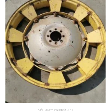
Koła i opony
,
Pozostałe
,
R 48