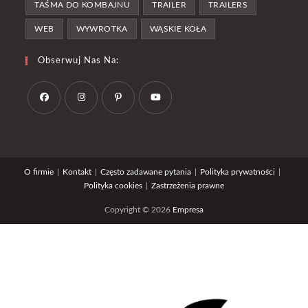
TAŚMA DO KOMBAJNU
TRAILER
TRAILERS
WEB
WYWROTKA
WĄSKIE KOŁA
Obserwuj Nas Na:
Opens
Opens
Opens
Opens
in
in
in
in
a
a
a
a
O firmie
Kontakt
Często zadawane pytania
Polityka prywatności
new
new
new
new
Polityka cookies
Zastrzeżenia prawne
tab
tab
tab
tab
Copyright © 2026
Empresa