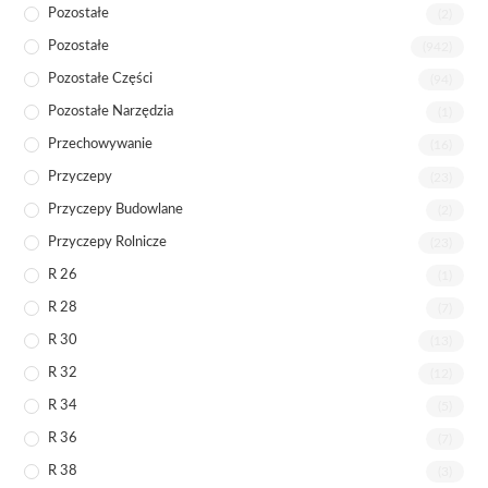
Pozostałe
(2)
Pozostałe
(942)
Pozostałe Części
(94)
Pozostałe Narzędzia
(1)
Przechowywanie
(16)
Przyczepy
(23)
Przyczepy Budowlane
(2)
Przyczepy Rolnicze
(23)
R 26
(1)
R 28
(7)
R 30
(13)
R 32
(12)
R 34
(5)
R 36
(7)
R 38
(3)