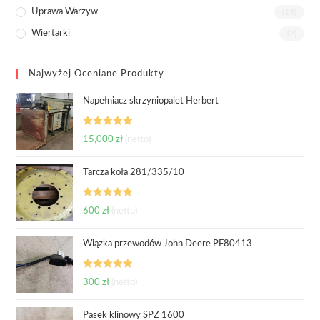
Uprawa Warzyw
(13)
Wiertarki
(2)
Najwyżej Oceniane Produkty
Napełniacz skrzyniopalet Herbert
Oceniono
15,000
zł
(netto)
5.00
na 5
Tarcza koła 281/335/10
Oceniono
600
zł
(netto)
5.00
na 5
Wiązka przewodów John Deere PF80413
Oceniono
300
zł
(netto)
5.00
na 5
Pasek klinowy SPZ 1600