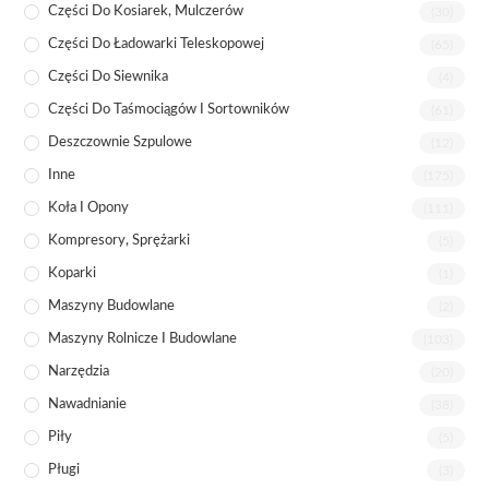
Części Do Kosiarek, Mulczerów
(30)
Części Do Ładowarki Teleskopowej
(65)
Części Do Siewnika
(4)
Części Do Taśmociągów I Sortowników
(61)
Deszczownie Szpulowe
(12)
Inne
(175)
Koła I Opony
(111)
Kompresory, Sprężarki
(5)
Koparki
(1)
Maszyny Budowlane
(2)
Maszyny Rolnicze I Budowlane
(103)
Narzędzia
(20)
Nawadnianie
(38)
Piły
(5)
Pługi
(3)