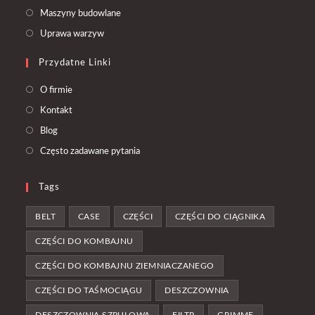
a
in
Opens
Maszyny budowlane
new
a
in
Opens
Uprawa warzyw
tab
new
a
in
tab
Przydatne Linki
new
a
tab
new
O firmie
tab
Kontakt
Blog
Często zadawane pytania
Tags
BELT
CASE
CZĘŚCI
CZĘŚCI DO CIĄGNIKA
CZĘŚCI DO KOMBAJNU
CZĘŚCI DO KOMBAJNU ZIEMNIACZANEGO
CZĘŚCI DO TAŚMOCIĄGU
DESZCZOWNIA
DESZCZOWNIA SZPULOWA
FILTR
GRIMME